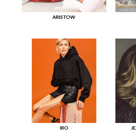
ARISTOW
IRO
J