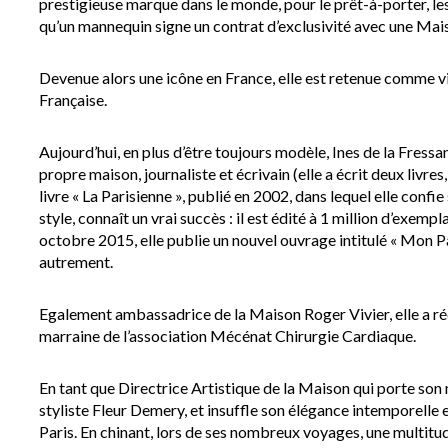
prestigieuse marque dans le monde, pour le prêt-à-porter, les 
qu’un mannequin signe un contrat d’exclusivité avec une Mai
Devenue alors une icône en France, elle est retenue comme 
Française.
Aujourd’hui, en plus d’être toujours modèle, Ines de la Fressa
propre maison, journaliste et écrivain (elle a écrit deux livre
livre « La Parisienne », publié en 2002, dans lequel elle confi
style, connaît un vrai succès : il est édité à 1 million d’exem
octobre 2015, elle publie un nouvel ouvrage intitulé « Mon Par
autrement.
Egalement ambassadrice de la Maison Roger Vivier, elle a réc
marraine de l’association Mécénat Chirurgie Cardiaque.
En tant que Directrice Artistique de la Maison qui porte son n
styliste Fleur Demery, et insuffle son élégance intemporelle e
Paris. En chinant, lors de ses nombreux voyages, une multitude