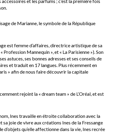
accessoires et les parfums ; c’est la première fois
son.
visage de Marianne, le symbole de la République
nge est femme d’affaires, directrice artistique de sa
s, « Profession Mannequin », et « La Parisienne »). Son
e ses astuces, ses bonnes adresses et ses conseils de
plaires et traduit en 17 langues. Plus récemment en
is » afin de nous faire découvrir la capitale
emment rejoint la « dream team » de L’Oréal, et est
om, Ines travaille en étroite collaboration avec la
t sa joie de vivre aux créations Ines de la Fressange
 d’objets qu’elle affectionne dans la vie, Ines recrée